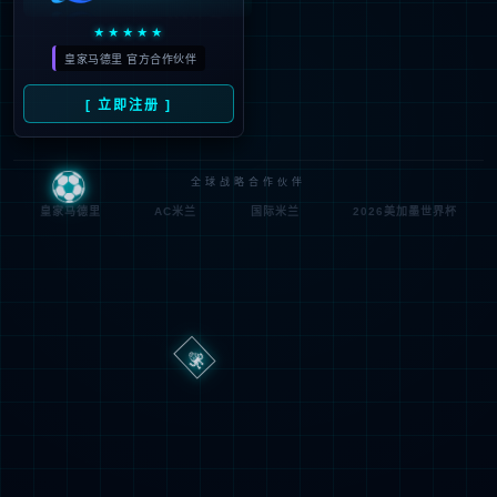
路
程
径
序
登
匿名
0x80070002
错
录
误
方
代
法
码
登
匿名
录
用
户
最可能的原因:
指定的目录或文件在 Web 服务器上不存在。
URL 拼写错误。
某个自定义筛选器或模块(如 URLScan)限制了对该文件的访
问。
可尝试的操作: