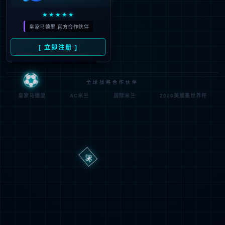
路
程
径
序
登
匿名
0x80070002
错
录
误
方
代
法
码
登
匿名
录
用
户
最可能的原因:
指定的目录或文件在 Web 服务器上不存在。
URL 拼写错误。
某个自定义筛选器或模块(如 URLScan)限制了对该文件的访
问。
可尝试的操作: