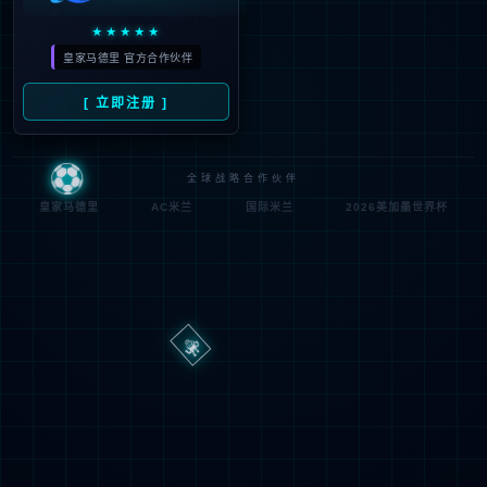
路
程
径
序
登
匿名
0x80070002
错
录
误
方
代
法
码
登
匿名
录
用
户
最可能的原因:
指定的目录或文件在 Web 服务器上不存在。
URL 拼写错误。
某个自定义筛选器或模块(如 URLScan)限制了对该文件的访
问。
可尝试的操作: