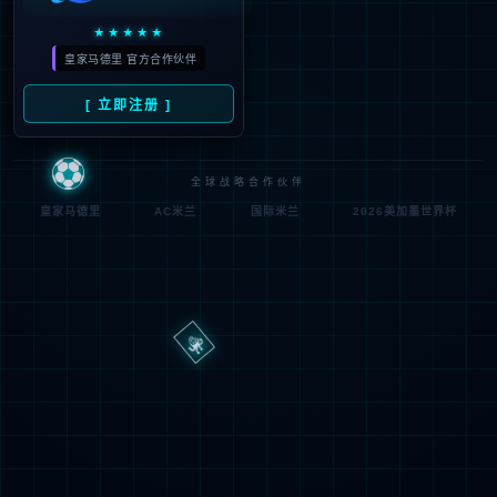
路
程
径
序
登
匿名
0x80070002
错
录
误
方
代
法
码
登
匿名
录
用
户
最可能的原因:
指定的目录或文件在 Web 服务器上不存在。
URL 拼写错误。
某个自定义筛选器或模块(如 URLScan)限制了对该文件的访
问。
可尝试的操作: