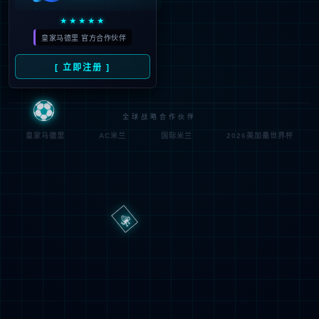
路
程
径
序
登
匿名
0x80070002
错
录
误
方
代
法
码
登
匿名
录
用
户
最可能的原因:
指定的目录或文件在 Web 服务器上不存在。
URL 拼写错误。
某个自定义筛选器或模块(如 URLScan)限制了对该文件的访
问。
可尝试的操作: