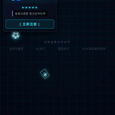
路
程
径
序
登
匿名
0x80070002
错
录
误
方
代
法
码
登
匿名
录
用
户
最可能的原因:
指定的目录或文件在 Web 服务器上不存在。
URL 拼写错误。
某个自定义筛选器或模块(如 URLScan)限制了对该文件的访
问。
可尝试的操作: