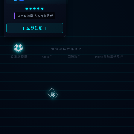
路
程
径
序
登
匿名
0x80070002
错
录
误
方
代
法
码
登
匿名
录
用
户
最可能的原因:
指定的目录或文件在 Web 服务器上不存在。
URL 拼写错误。
某个自定义筛选器或模块(如 URLScan)限制了对该文件的访
问。
可尝试的操作: