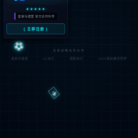
路
程
径
序
登
匿名
0x80070002
错
录
误
方
代
法
码
登
匿名
录
用
户
最可能的原因:
指定的目录或文件在 Web 服务器上不存在。
URL 拼写错误。
某个自定义筛选器或模块(如 URLScan)限制了对该文件的访
问。
可尝试的操作: